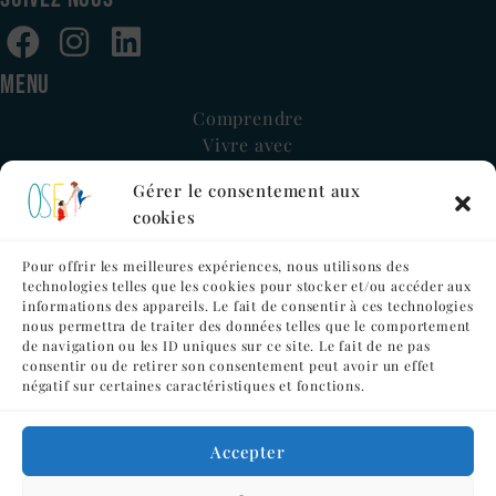
MENU
Comprendre
Vivre avec
Nos actions
Gérer le consentement aux
Notre association
cookies
Nos soutiens
CONTACT
Pour offrir les meilleures expériences, nous utilisons des
technologies telles que les cookies pour stocker et/ou accéder aux
Newsletter
informations des appareils. Le fait de consentir à ces technologies
Nous contacter
nous permettra de traiter des données telles que le comportement
POLITIQUE ET MENTIONS
de navigation ou les ID uniques sur ce site. Le fait de ne pas
consentir ou de retirer son consentement peut avoir un effet
Mentions légales
négatif sur certaines caractéristiques et fonctions.
Politique de confidentialité
Politique de cookies
Accepter