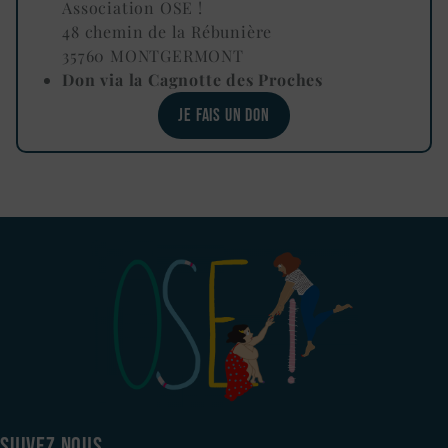
Association OSE !
48 chemin de la Rébunière
35760 MONTGERMONT
Don via la Cagnotte des Proches
JE FAIS UN DON
SUIVEZ NOUS