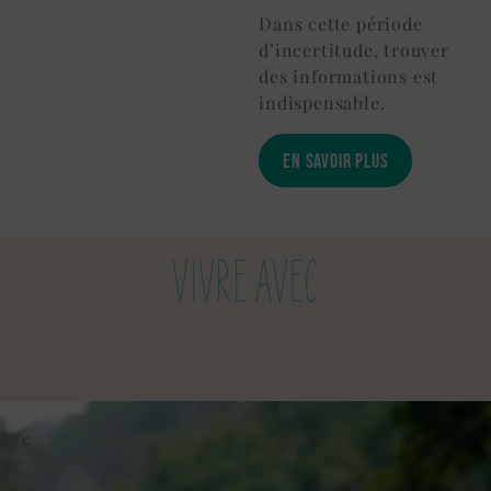
Dans cette période
d’incertitude, trouver
des informations est
indispensable.
EN SAVOIR PLUS
VIVRE AVEC
ivre
vec
a